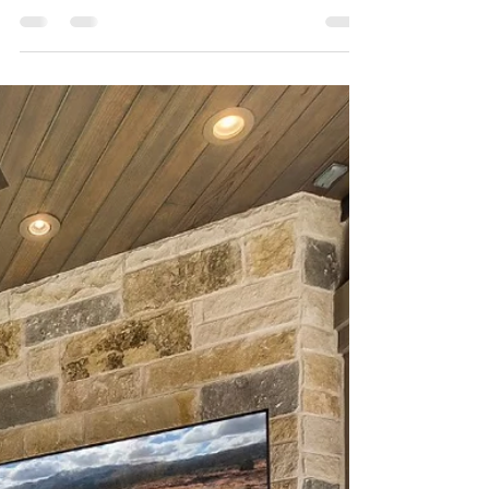
Vinzenz S.
11. Okt. 2023
4 Min. Lesezeit
"In welche Stadt der USA ziehen die
meisten Leute und warum?"
Sie könnten es für ein übertriebenes Urlaubsziel halten,
aber immer mehr Menschen möchten hier ganzjährig
Wurzeln schlagen. Hier ist...