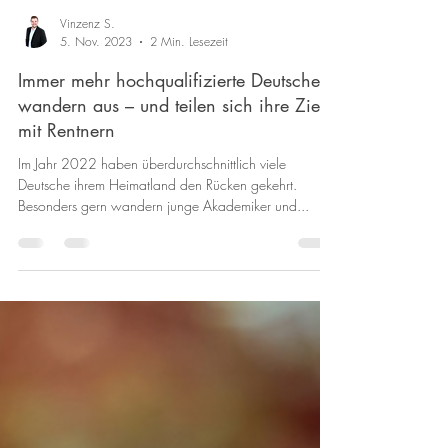
Vinzenz S.
5. Nov. 2023
2 Min. Lesezeit
Immer mehr hochqualifizierte Deutsche
wandern aus – und teilen sich ihre Ziele
mit Rentnern
Im Jahr 2022 haben überdurchschnittlich viele
Deutsche ihrem Heimatland den Rücken gekehrt.
Besonders gern wandern junge Akademiker und...