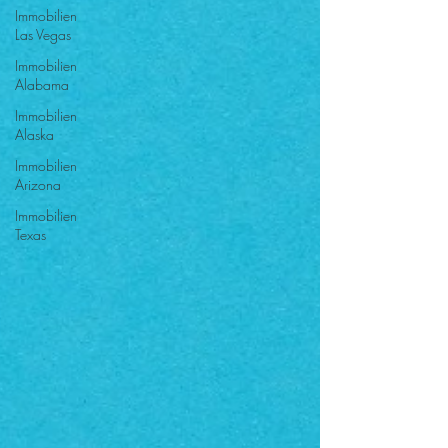
Immobilien
Las Vegas
Immobilien
Alabama
Immobilien
Alaska
Immobilien
Arizona
Immobilien
Texas