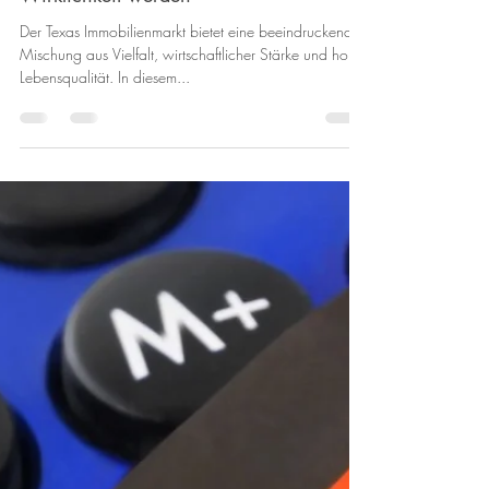
Vinzenz S.
30. Sept. 2023
2 Min. Lesezeit
**Texas: Wo Immobilienträume
Wirklichkeit werden**
Der Texas Immobilienmarkt bietet eine beeindruckende
Mischung aus Vielfalt, wirtschaftlicher Stärke und hoher
Lebensqualität. In diesem...