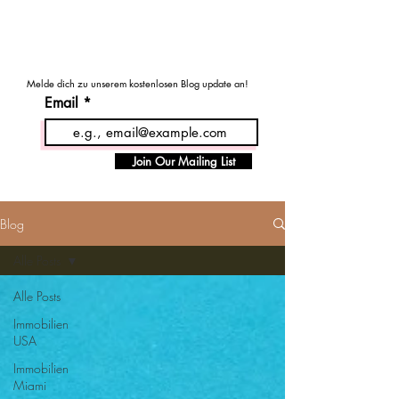
MENU
Haus - Kauf - USA
Melde dich zu unserem kostenlosen Blog update an!
Email
Join Our Mailing List
Blog
Alle Posts
Alle Posts
Immobilien
USA
Immobilien
Miami