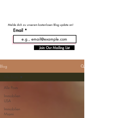
MENU
Haus - Kauf - USA
Melde dich zu unserem kostenlosen Blog update an!
Email
Join Our Mailing List
Blog
Alle Posts
Alle Posts
Immobilien
USA
Immobilien
Miami