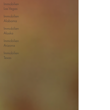
Immobilien
Las Vegas
Immobilien
Alabama
Immobilien
Alaska
Immobilien
Arizona
Immobilien
Texas