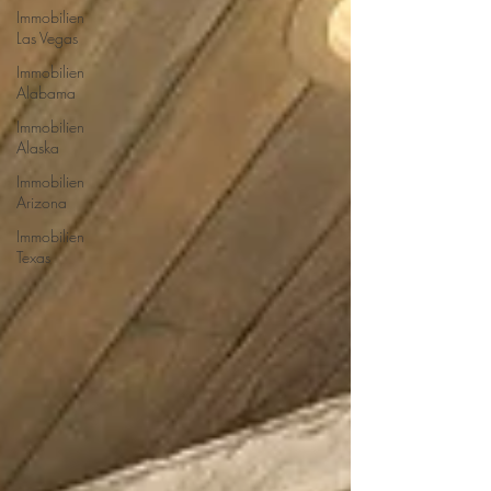
Immobilien
Las Vegas
Immobilien
Alabama
Immobilien
Alaska
Immobilien
Arizona
Immobilien
Texas