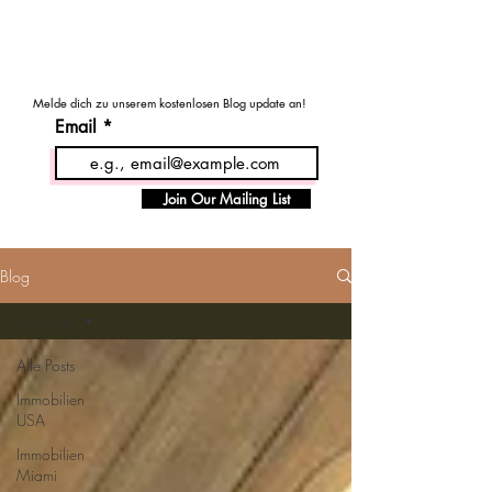
MENU
Haus - Kauf - USA
Melde dich zu unserem kostenlosen Blog update an!
Email
Join Our Mailing List
Blog
Alle Posts
Alle Posts
Immobilien
USA
Immobilien
Miami