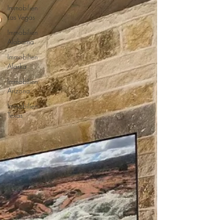
Immobilien
Las Vegas
Immobilien
Alabama
Immobilien
Alaska
Immobilien
Arizona
Immobilien
Texas