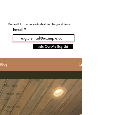
MENU
Haus - Kauf - USA
Melde dich zu unserem kostenlosen Blog update an!
Email
Join Our Mailing List
Blog
Alle Posts
Alle Posts
Immobilien
USA
Immobilien
Miami