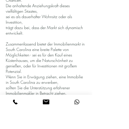
Chancen.
Die anhaltende Anziehungskraft dieses
vielfältigen Staates,
sei es als dauerhafter Wohnsitz oder als
Investition,
trägt dazu bei, dass der Markt sich dynamisch
entwickelt.
Zusammenfassend bietet der Immobilienmarkt in
South Carolina eine breite Palette von
Möglichkeiten - sei es für den Kauf eines
Küstenhauses, um die Naturschönheit zu
genießen, oder für Investitionen mit großem
Potenzial.
Wenn Sie in Erwägung ziehen, eine Immobilie
in South Carolina zu erwerben,
sollten Sie die Unterstützung erfahrener
Immobilienmakler in Betracht ziehen.
Kontaktieren Sie uns:
+1 702-957-6596
South Carolina ist nicht nur ein Ort von
Naturschönheit und Tradition,