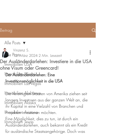
MENU
Haus - Kauf - USA
Beitrag
Alle Posts
Vinzenz S.
Alle Posts
12. März 2024
2 Min. Lesezeit
Der Ausländerdarlehen: Investiere in die USA
Immobilien USA
ohne Visum oder Greencard!
Immobilien Miami
Der Ausländerdarlehen: Eine 
Investitionsmöglichkeit in die USA
Immobilien Las Vegas
Immobilien Alabama
Die Vereinigten Staaten von Amerika ziehen seit 
langem Investoren aus der ganzen Welt an, die 
Immobilien Alaska
ihr Kapital in eine Vielzahl von Branchen und 
Immobilien Arizona
Projekten investieren möchten. 
Eine Möglichkeit, dies zu tun, ist durch ein 
Immobilien Texas
Ausländerdarlehen, auch bekannt als ein Kredit 
für ausländische Staatsangehörige. Doch was 