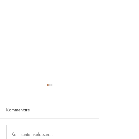
Kommentare
Kommentar verfassen...
Immer mehr
Was prognostizi