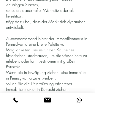
vielfältigen Staates,
sei es als dauerhafter Wohnsitz oder als
Investition,
trägt dazu bei, dass der Markt sich dynamisch
entwickelt.
Zusammenfassend bietet der Immobilienmarkt in
Pennsylvania eine breite Palette von
Möglichkeiten - sei es für den Kauf eines
historischen Stadthauses, um die Geschichte zu
erleben, oder für Investitionen mit großem
Potenzial.
Wenn Sie in Erwägung ziehen, eine Immobilie
in Pennsylvania zu erwerben,
sollten Sie die Unterstützung erfahrener
Immobilienmakler in Betracht ziehen.
Kontaktieren Sie uns:
+1 702-957-6596
Pennsylvania ist nicht nur ein Ort von Geschichte
und Kultur, sondern auch ein Ort,
an dem Sie Ihr Zuhause finden oder in Ihre