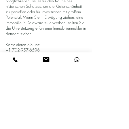
Möglichkeiten - sei es für den Kauf eines
historischen Schatzes, um die Küstenschönheit
zu genießen oder für Investitionen mit großem
Potenzial. Wenn Sie in Erwägung ziehen, eine
Immobilie in Delaware zu erwerben, sollten Sie
die Unterstützung erfahrener Immobilienmakler in
Betracht ziehen.
Kontaktieren Sie uns:
+1 702-957-6596
Delaware ist nicht nur ein Ort von natürlicher
Schönheit und historischem Wert, sondern auch
ein Ort, an dem Sie Ihr Zuhause finden oder in
Ihre Zukunft investieren können. Wir sind hier,
um Ihnen bei jedem Schritt des
Immobilienprozesses zu helfen und Ihre Träume
in Delaware Wirklichkeit werden zu lassen.