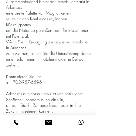
Zusammenfassend bietet der Immobilienmarkt in
Arkansas
eine breite Palette von Möglichkeiten –
sei es für den Kauf eines idyllischen
Rückzugsortes,
um die Natur zu genießen oder für Investitionen
mit Potenzial.
Wenn Sie in Erwägung ziehen, eine Immobilie
in Arkansas
zu erwerben, sollten Sie die Unterstützung durch
einen erfahrenen Immobilienmakler in Betracht
ziehen.
Kontaktieren Sie uns:
+1 702-957-6596
Arkansas ist nicht nur ein Ort von natürlicher
Schönheit, sondern auch ein Ort,
an dem Sie Ihr Zuhause finden oder in Ihre
Zukunft investieren können.
Wir sind hier, um Ihnen bei jedem Schritt des
Immobilienprozesses zu helfen
und Ihre Träume in Arkansas wahr werden zu
lassen.